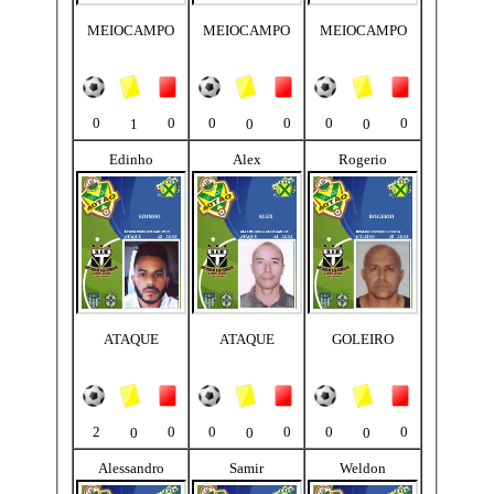
MEIOCAMPO
MEIOCAMPO
MEIOCAMPO
0
0
0
0
0
0
1
0
0
Edinho
Alex
Rogerio
ATAQUE
ATAQUE
GOLEIRO
2
0
0
0
0
0
0
0
0
Alessandro
Samir
Weldon