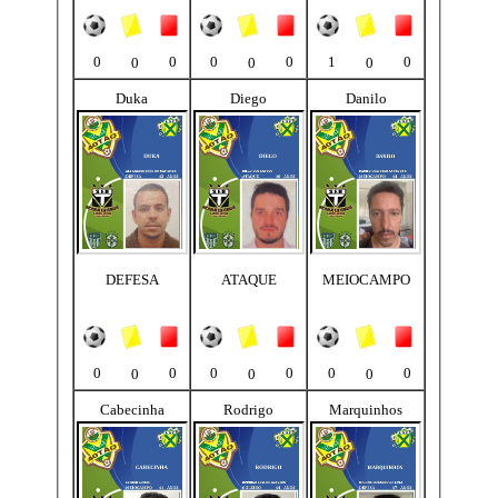
0
0
0
0
1
0
0
0
0
Duka
Diego
Danilo
DEFESA
ATAQUE
MEIOCAMPO
0
0
0
0
0
0
0
0
0
Cabecinha
Rodrigo
Marquinhos