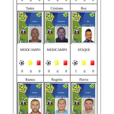
0
0
0
Tadeu
Cristiano
Boy
MEIOCAMPO
MEIOCAMPO
ATAQUE
0
0
0
0
1
0
0
0
0
Ramos
Rogério
Flavio