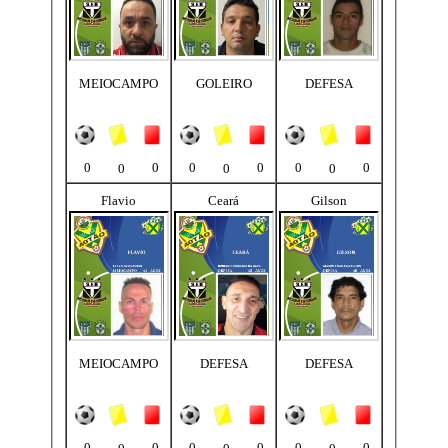
MEIOCAMPO
GOLEIRO
DEFESA
0
0
0
0
0
0
0
0
0
Flavio
Ceará
Gilson
MEIOCAMPO
DEFESA
DEFESA
0
0
0
0
0
0