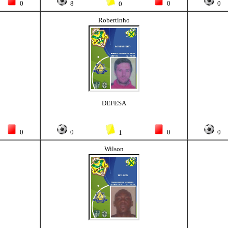
0
8
0
0
0
Robertinho
DEFESA
0
0
0
0
1
Wilson