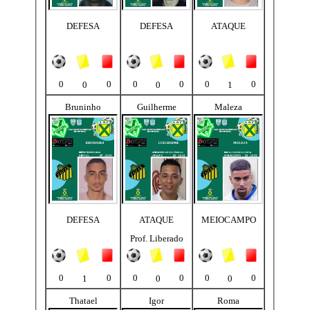
DEFESA
DEFESA
ATAQUE
0
0
0
0
0
0
0
0
1
Bruninho
Guilherme
Maleza
DEFESA
ATAQUE
MEIOCAMPO
Prof. Liberado
0
0
0
0
0
0
1
0
0
Thatael
Igor
Roma