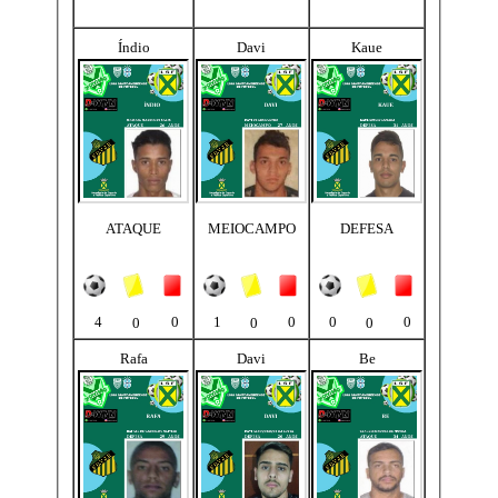
Índio
Davi
Kaue
ATAQUE
MEIOCAMPO
DEFESA
4
0
1
0
0
0
0
0
0
Rafa
Davi
Be