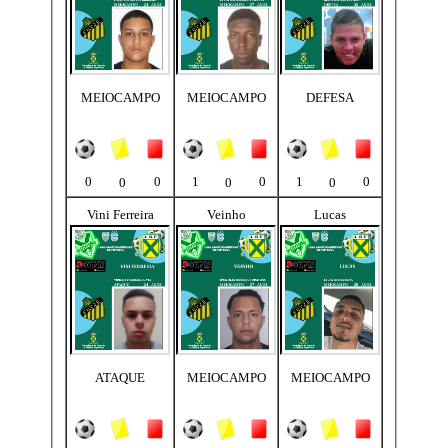
MEIOCAMPO
MEIOCAMPO
DEFESA
0
0
1
0
1
0
0
0
0
Vini Ferreira
Veinho
Lucas
ATAQUE
MEIOCAMPO
MEIOCAMPO