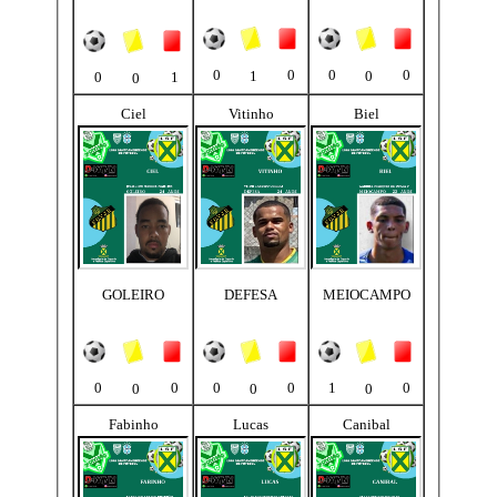
0
0
0
0
1
0
0
1
0
Ciel
Vitinho
Biel
GOLEIRO
DEFESA
MEIOCAMPO
0
0
0
0
1
0
0
0
0
Fabinho
Lucas
Canibal