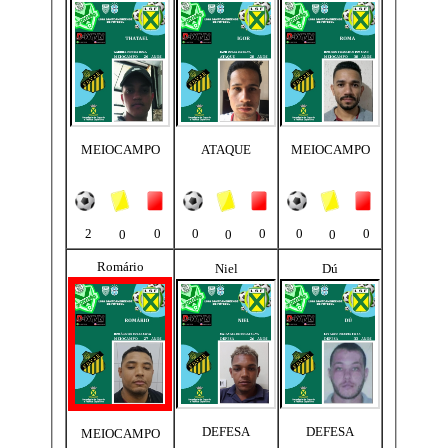
MEIOCAMPO
ATAQUE
MEIOCAMPO
2
0
0
0
0
0
0
0
0
Romário
Niel
Dú
DEFESA
DEFESA
MEIOCAMPO