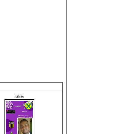
Kikão