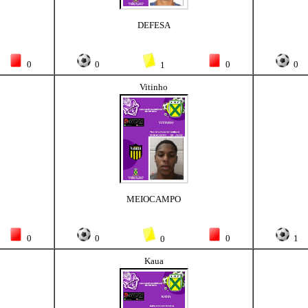
DEFESA
0
0
0
0
1
Vitinho
MEIOCAMPO
0
0
0
1
0
Kaua