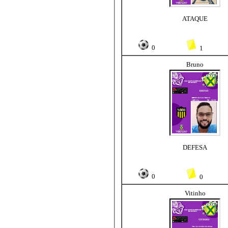
ATAQUE
0
1
Bruno
DEFESA
0
0
Vitinho