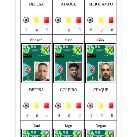
DEFESA
ATAQUE
MEIOCAMPO
1
0
1
0
0
0
0
0
0
Nadson
Jessé
Gão
DEFESA
GOLEIRO
ATAQUE
0
0
0
0
1
0
0
0
0
Dani
Iago
Negao