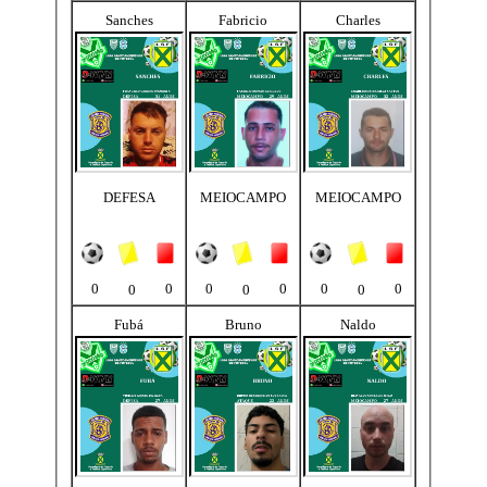
Sanches
Fabricio
Charles
DEFESA
MEIOCAMPO
MEIOCAMPO
0
0
0
0
0
0
0
0
0
Fubá
Bruno
Naldo