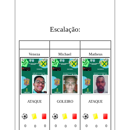
Escalação:
Veneza
Michael
Matheus
ATAQUE
GOLEIRO
ATAQUE
0
0
0
0
0
0
0
0
0