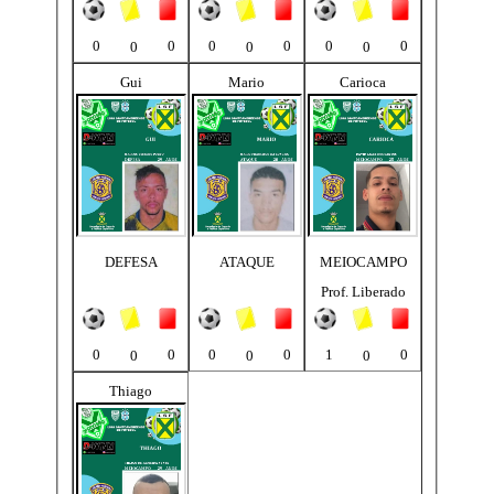
0
0
0
0
0
0
0
0
0
Gui
Mario
Carioca
DEFESA
ATAQUE
MEIOCAMPO
Prof. Liberado
0
0
0
0
1
0
0
0
0
Thiago