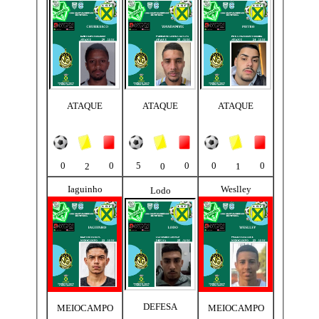
ATAQUE
ATAQUE
ATAQUE
0
0
5
0
0
0
2
0
1
Iaguinho
Weslley
Lodo
DEFESA
MEIOCAMPO
MEIOCAMPO