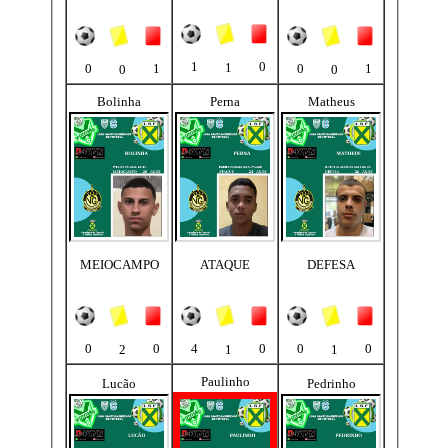
1
0
1
0
1
0
1
0
0
Bolinha
Perna
Matheus
MEIOCAMPO
ATAQUE
DEFESA
0
0
4
0
0
0
2
1
1
Paulinho
Lucão
Pedrinho