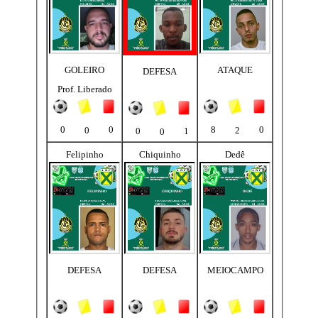
GOLEIRO
ATAQUE
DEFESA
Prof. Liberado
0
0
8
0
0
2
0
1
0
Felipinho
Chiquinho
Dedê
DEFESA
DEFESA
MEIOCAMPO