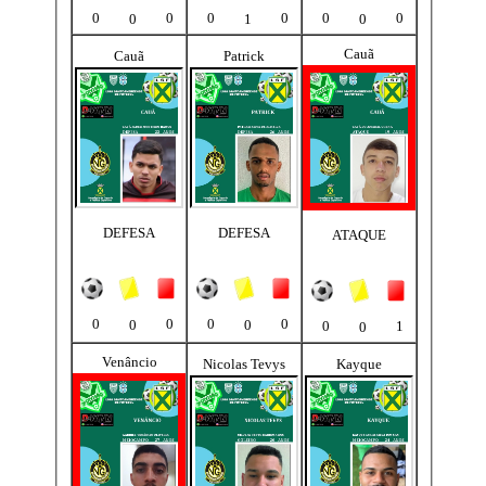
0
0
0
0
0
0
0
1
0
Cauã
Cauã
Patrick
DEFESA
DEFESA
ATAQUE
0
0
0
0
0
0
0
1
0
Venâncio
Nicolas Tevys
Kayque