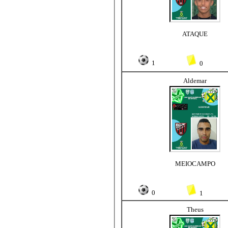
ATAQUE
1
0
Aldemar
MEIOCAMPO
0
1
Theus