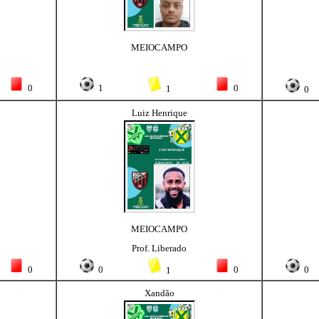
MEIOCAMPO
0
1
0
1
0
Luiz Henrique
MEIOCAMPO
Prof. Liberado
0
0
0
0
1
Xandão