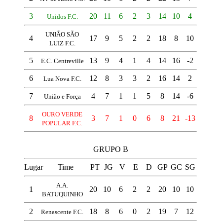
3
20
11
6
2
3
14
10
4
Unidos F.C.
UNIÃO SÃO
4
17
9
5
2
2
18
8
10
LUIZ F.C.
5
13
9
4
1
4
14
16
-2
E.C. Centreville
6
12
8
3
3
2
16
14
2
Lua Nova F.C.
7
4
7
1
1
5
8
14
-6
União e Força
OURO VERDE
8
3
7
1
0
6
8
21
-13
POPULAR F.C.
GRUPO B
Lugar
Time
PT
JG
V
E
D
GP
GC
SG
A.A.
1
20
10
6
2
2
20
10
10
BATUQUINHO
2
18
8
6
0
2
19
7
12
Renascente F.C.