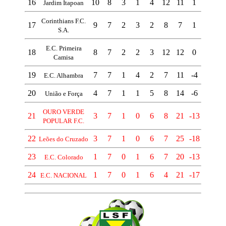
16
10
8
3
1
4
12
11
1
Jardim Itapoan
Corinthians F.C.
17
9
7
2
3
2
8
7
1
S.A.
E.C. Primeira
18
8
7
2
2
3
12
12
0
Camisa
19
7
7
1
4
2
7
11
-4
E.C. Alhambra
20
4
7
1
1
5
8
14
-6
União e Força
OURO VERDE
21
3
7
1
0
6
8
21
-13
POPULAR F.C.
22
3
7
1
0
6
7
25
-18
Leões do Cruzado
23
1
7
0
1
6
7
20
-13
E.C. Colorado
24
1
7
0
1
6
4
21
-17
E.C. NACIONAL