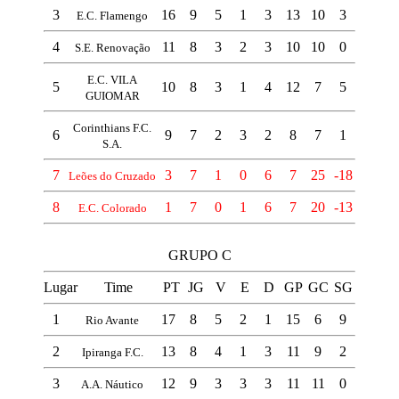
3
16
9
5
1
3
13
10
3
E.C. Flamengo
4
11
8
3
2
3
10
10
0
S.E. Renovação
E.C. VILA
5
10
8
3
1
4
12
7
5
GUIOMAR
Corinthians F.C.
6
9
7
2
3
2
8
7
1
S.A.
7
3
7
1
0
6
7
25
-18
Leões do Cruzado
8
1
7
0
1
6
7
20
-13
E.C. Colorado
GRUPO C
Lugar
Time
PT
JG
V
E
D
GP
GC
SG
1
17
8
5
2
1
15
6
9
Rio Avante
2
13
8
4
1
3
11
9
2
Ipiranga F.C.
3
12
9
3
3
3
11
11
0
A.A. Náutico