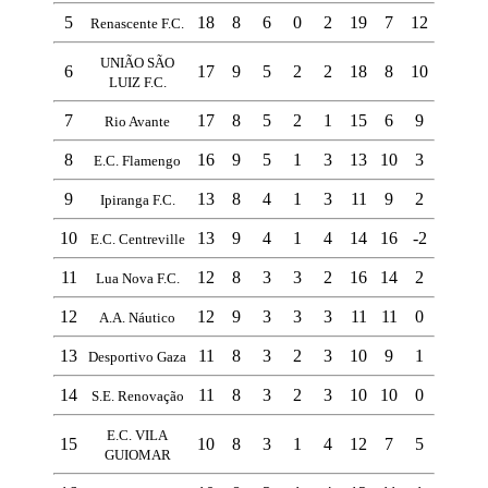
5
18
8
6
0
2
19
7
12
Renascente F.C.
UNIÃO SÃO
6
17
9
5
2
2
18
8
10
LUIZ F.C.
7
17
8
5
2
1
15
6
9
Rio Avante
8
16
9
5
1
3
13
10
3
E.C. Flamengo
9
13
8
4
1
3
11
9
2
Ipiranga F.C.
10
13
9
4
1
4
14
16
-2
E.C. Centreville
11
12
8
3
3
2
16
14
2
Lua Nova F.C.
12
12
9
3
3
3
11
11
0
A.A. Náutico
13
11
8
3
2
3
10
9
1
Desportivo Gaza
14
11
8
3
2
3
10
10
0
S.E. Renovação
E.C. VILA
15
10
8
3
1
4
12
7
5
GUIOMAR