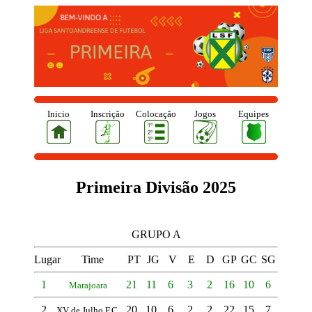
Inicio
Inscrição
Colocação
Jogos
Equipes
Primeira Divisão 2025
GRUPO A
Lugar
Time
PT
JG
V
E
D
GP
GC
SG
1
21
11
6
3
2
16
10
6
Marajoara
2
20
10
6
2
2
22
15
7
XV de Julho F.C.