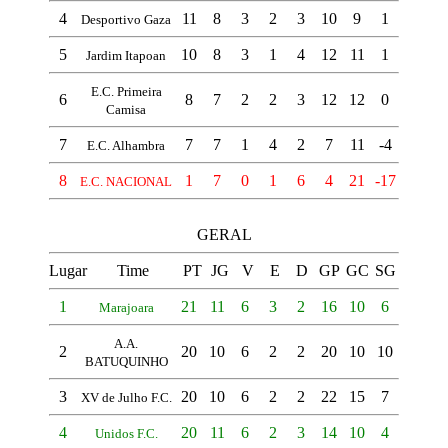
4
11
8
3
2
3
10
9
1
Desportivo Gaza
5
10
8
3
1
4
12
11
1
Jardim Itapoan
E.C. Primeira
6
8
7
2
2
3
12
12
0
Camisa
7
7
7
1
4
2
7
11
-4
E.C. Alhambra
8
1
7
0
1
6
4
21
-17
E.C. NACIONAL
GERAL
Lugar
Time
PT
JG
V
E
D
GP
GC
SG
1
21
11
6
3
2
16
10
6
Marajoara
A.A.
2
20
10
6
2
2
20
10
10
BATUQUINHO
3
20
10
6
2
2
22
15
7
XV de Julho F.C.
4
20
11
6
2
3
14
10
4
Unidos F.C.